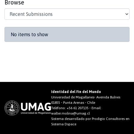
Browse
Recent Submissions
No items to show
Identidad del Fin del Mundo
Universidad de Magallanes• Avenida Bulnes
01855 • Punta Arenas • Chile
Teléfono:
+56 61 207135
• Email:
walter.molina@umag.cl
Sistema desarrollado por Prodigio Consultores en
Sistema Dspace