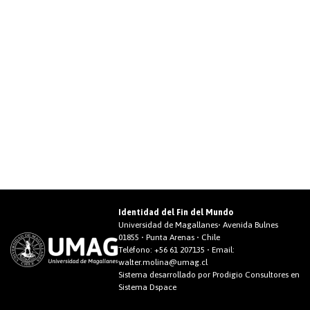
Identidad del Fin del Mundo
Universidad de Magallanes• Avenida Bulnes
01855 • Punta Arenas • Chile
Teléfono:
+56 61 207135
• Email:
walter.molina@umag.cl
Sistema desarrollado por Prodigio Consultores en
Sistema Dspace